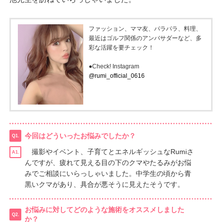
ファッション、ママ友、パラパラ、料理、
最近はゴルフ関係のアンバサダーなど、多
彩な活躍を要チェック！
●Check! Instagram
@rumi_official_0616
今回はどういったお悩みでしたか？
Q1.
撮影やイベント、子育てとエネルギッシュなRumiさ
A1.
んですが、疲れて見える目の下のクマやたるみがお悩
みでご相談にいらっしゃいました。中学生の頃から青
黒いクマがあり、具合が悪そうに見えたそうです。
お悩みに対してどのような施術をオススメしました
Q2.
か？