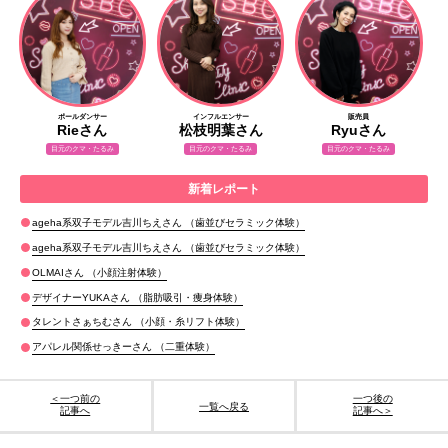
ポールダンサー
インフルエンサー
販売員
Rieさん
松枝明葉さん
Ryuさん
目元のクマ・たるみ
目元のクマ・たるみ
目元のクマ・たるみ
ageha系双子モデル
吉川ちえさん
歯並びセラミック
ageha系双子モデル
吉川ちえさん
歯並びセラミック
OL
MAIさん
小顔注射
デザイナー
YUKAさん
脂肪吸引・痩身
タレント
さぁちむさん
小顔・糸リフト
アパレル関係
せっきーさん
二重
＜一つ前の
一つ後の
一覧へ戻る
記事へ
記事へ＞