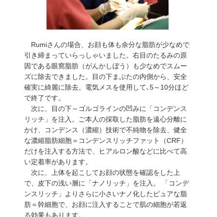
Rumiさんの場合、お顔も体も余分な脂肪が少なめで
引き締まっていらっしゃいました。右目のたるみの原
因である眼窩脂肪（がんかしぼう）も少なめでスムー
ズに除去できました。目の下まぶたの内側から、安全
確実に綺麗に除去。電気メスを使用して､5～10分ほど
で終了です。
次に、目の下～ゴルゴラインの凹みに「コンデンス
リッチ」を注入。ご本人の採取した脂肪を遠心分離に
かけ、コンデンス（濃縮）技術で不純物を除去、健全
な濃縮脂肪細胞＝コンデンスリッチファット（CRF）
だけを注入する方法で、ヒアルロン酸などに比べて高
い定着率があります。
次に、上体を起こしてお顔の状態を確認をした上
で、皮下の浅い層に「ナノリッチ」を注入。 「コンデ
ンスリッチ」よりさらに小さいナノ化したピュアな脂
肪＝幹細胞で、お顔に注入することで肌の細胞が若返
る効果もあります。