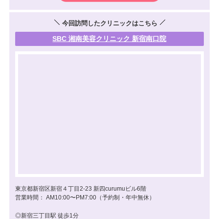
今回訪問したクリニックはこちら
SBC 湘南美容クリニック 新宿南口院
東京都新宿区新宿４丁目2-23 新四curumuビル6階
営業時間： AM10:00〜PM7:00（予約制・年中無休）
◎新宿三丁目駅 徒歩1分