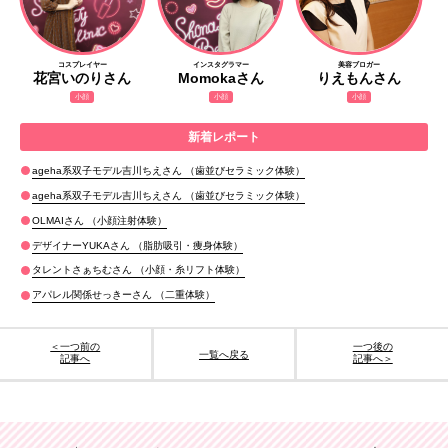
コスプレイヤー
インスタグラマー
美容ブロガー
花宮いのりさん
Momokaさん
りえもんさん
小顔
小顔
小顔
ageha系双子モデル
吉川ちえさん
歯並びセラミック
ageha系双子モデル
吉川ちえさん
歯並びセラミック
OL
MAIさん
小顔注射
デザイナー
YUKAさん
脂肪吸引・痩身
タレント
さぁちむさん
小顔・糸リフト
アパレル関係
せっきーさん
二重
＜一つ前の
一つ後の
一覧へ戻る
記事へ
記事へ＞